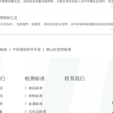
2
测国标汇总
2
试验箱
丨
中科国研软件开发
丨
映山红智慧检测
们
检测标准
联系我们
绍
食品标准
讯
材料标准
质
金属标准
备
日化品标准