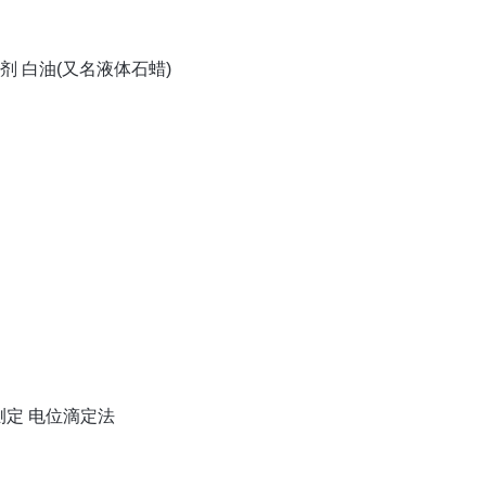
添加剂 白油(又名液体石蜡)
的测定 电位滴定法