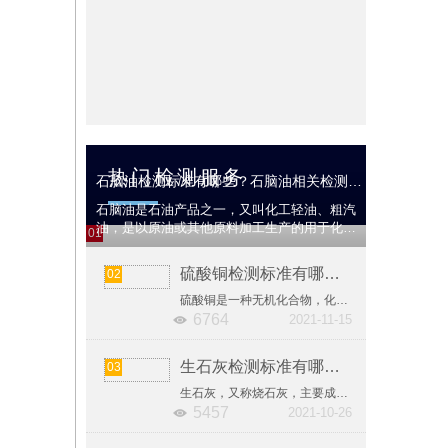
热门检测服务
石脑油检测标准有哪些？石脑油相关检测国标汇总
石脑油是石油产品之一，又叫化工轻油、粗汽
油，是以原油或其他原料加工生产的用于化工
01
原料的轻质油，主要用作化工原料。因用途不
同有各种不同的馏程，中国规定馏程为初馏点
硫酸铜检测标准有哪些？硫酸铜相关检测国标汇总
02
220℃左右。
硫酸铜是一种无机化合物，化学式为CuSO₄，无水硫酸铜为为白色或灰白色粉末。硫酸铜既是一种肥料，又是一种普遍应用的杀菌剂。波尔多液、铜皂液、铜铵制剂，就是用硫酸铜与生石灰、肥皂、碳酸氢铵配制而成的。
6764
2021-11-15
生石灰检测标准有哪些？生石灰相关检测国标汇总
03
生石灰，又称烧石灰，主要成分为氧化钙（CaO），通常制法为将主要成分为碳酸钙的天然岩石，在高温下煅烧，即可分解生成二氧化碳以及氧化钙。生石灰可用于钢铁、农药、医药、干燥剂、制革及醇的脱水等。
5457
2021-10-26