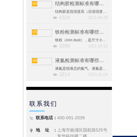
结构胶检测标准有哪些？结构胶相关检测国标汇总
04
结构胶是指强度高（压缩强度>65MPa，钢-钢正拉粘接强度>30MPa，抗剪强度>18MPa），能承受较大荷载，且耐老化、耐疲劳、耐腐蚀，在预期寿命内性能稳定，适用于承受强力的结构件粘接的胶粘剂。
4324
2021-09-28
铁粉检测标准有哪些？铁粉相关检测国标汇总
05
铁粉（iron dust），是尺寸小于1mm的铁的颗粒集合体，是粉末冶金的主要原料。按粒度，习惯上分为粗粉、中等粉、细粉、微细粉和超细粉五个等级。
3998
2021-10-13
液氮检测标准有哪些？液氮相关检测国标汇总
06
液氮是指液态的氮气。液氮是惰性，无色，无臭，无腐蚀性，不可燃，温度极低的液体，汽化时大量吸热接触造成冻伤。氮气构成了大气的大部分。在工业中，液态氮是由空气分馏而得。
3814
2021-11-04
联系我们
联系电话：
400-091-2039
地 址 ：
上海市杨浦区国权路525号
复华科技楼二楼