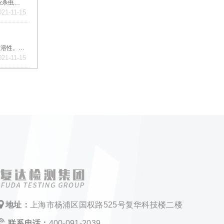
氟化钠，是一种无机化合物，化学式为NaF，是一种重要的氟化盐，是制造其他氟化物原料。主要应用在涂装工业中作磷化促进剂、农业杀虫剂、密封材料、防腐剂等各个领域。
021-11-15
聚乙二醇是一种高分子聚合物，化学式是HO(CH2CH2O)nH ，无刺激性，味微苦，具有良好的水溶性，并与许多有机物组份有良好的相溶性。具有优良的润滑性、保湿性、分散性、粘接性。
021-11-15
地址：
上海市杨浦区国权路525号复华科技楼二楼
联系电话：
400-091-2039