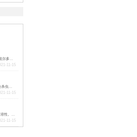
硫酸铜是一种无机化合物，化学式为CuSO₄，无水硫酸铜为为白色或灰白色粉末。硫酸铜既是一种肥料，又是一种普遍应用的杀菌剂。波尔多液、铜皂液、铜铵制剂，就是用硫酸铜与生石灰、肥皂、碳酸氢铵配制而成的。
021-11-15
氟化钠，是一种无机化合物，化学式为NaF，是一种重要的氟化盐，是制造其他氟化物原料。主要应用在涂装工业中作磷化促进剂、农业杀虫剂、密封材料、防腐剂等各个领域。
021-11-15
聚乙二醇是一种高分子聚合物，化学式是HO(CH2CH2O)nH ，无刺激性，味微苦，具有良好的水溶性，并与许多有机物组份有良好的相溶性。具有优良的润滑性、保湿性、分散性、粘接性。
021-11-15