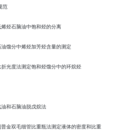
规范
验方法低烯烃石脑油中饱和烃的分离
验方法石油馏分中烯烃加芳烃含量的测定
验方法比折光度法测定饱和烃馏分中的环烷烃
方法汽油和石脑油脱戊烷法
检验方法利普金双毛细管比重瓶法测定液体的密度和比重