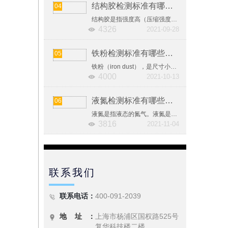
结构胶检测标准有哪些？结构胶相关检测国标汇总
04
结构胶是指强度高（压缩强度>65MPa，钢-钢正拉粘接强度>30MPa，抗剪强度>18MPa），能承受较大荷载，且耐老化、耐疲劳、耐腐蚀，在预期寿命内性能稳定，适用于承受强力的结构件粘接的胶粘剂。
4326
2021-09-28
铁粉检测标准有哪些？铁粉相关检测国标汇总
05
铁粉（iron dust），是尺寸小于1mm的铁的颗粒集合体，是粉末冶金的主要原料。按粒度，习惯上分为粗粉、中等粉、细粉、微细粉和超细粉五个等级。
4000
2021-10-13
液氮检测标准有哪些？液氮相关检测国标汇总
06
液氮是指液态的氮气。液氮是惰性，无色，无臭，无腐蚀性，不可燃，温度极低的液体，汽化时大量吸热接触造成冻伤。氮气构成了大气的大部分。在工业中，液态氮是由空气分馏而得。
3816
2021-11-04
联系我们
联系电话：
400-091-2039
地 址 ：
上海市杨浦区国权路525号
复华科技楼二楼