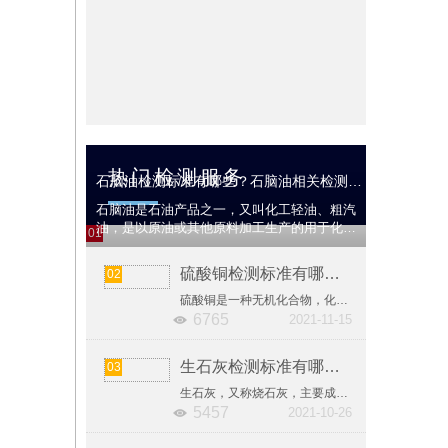
热门检测服务
石脑油检测标准有哪些？石脑油相关检测国标汇总
石脑油是石油产品之一，又叫化工轻油、粗汽
油，是以原油或其他原料加工生产的用于化工
01
原料的轻质油，主要用作化工原料。因用途不
同有各种不同的馏程，中国规定馏程为初馏点
硫酸铜检测标准有哪些？硫酸铜相关检测国标汇总
02
220℃左右。
硫酸铜是一种无机化合物，化学式为CuSO₄，无水硫酸铜为为白色或灰白色粉末。硫酸铜既是一种肥料，又是一种普遍应用的杀菌剂。波尔多液、铜皂液、铜铵制剂，就是用硫酸铜与生石灰、肥皂、碳酸氢铵配制而成的。
6765
2021-11-15
生石灰检测标准有哪些？生石灰相关检测国标汇总
03
生石灰，又称烧石灰，主要成分为氧化钙（CaO），通常制法为将主要成分为碳酸钙的天然岩石，在高温下煅烧，即可分解生成二氧化碳以及氧化钙。生石灰可用于钢铁、农药、医药、干燥剂、制革及醇的脱水等。
5457
2021-10-26