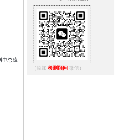
燃料中总硫
（添加
检测顾问
微信）