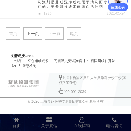
洗涤剂是通过洗净过程用于清洗而专门配制的
产品。主要组分通常由表面活性剂、助洗剂和
添加剂等组成。
1926
2021-05-24
首页
上一页
下一页
尾页
友情链接Links
中优采
丨
空心销轴链条
丨
高低温交变试验箱
丨
中科国研软件开发
丨
映山红智慧检测
上海市杨浦区复旦大学复华科技楼二楼(国
权路525号)
400-091-2039
© 2026 上海复达检测技术集团有限公司版权所有
首页
关于复达
在线咨询
电话咨询