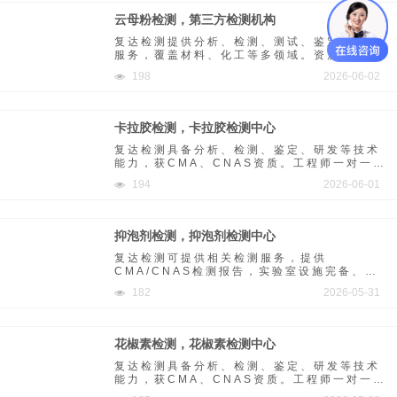
云母粉检测，第三方检测机构
复达检测提供分析、检测、测试、鉴定、研发
服务，覆盖材料、化工等多领域。资质完备，
有CMA等证书。实验室设施齐全，配多种先进
198
2026-06-02
仪器。
卡拉胶检测，卡拉胶检测中心
复达检测具备分析、检测、鉴定、研发等技术
能力，获CMA、CNAS资质。工程师一对一咨
询，可寄样或上门检测，服务便捷。
194
2026-06-01
抑泡剂检测，抑泡剂检测中心
复达检测可提供相关检测服务，提供
CMA/CNAS检测报告，实验室设施完备、强
大的项目专家检测团队。
182
2026-05-31
花椒素检测，花椒素检测中心
复达检测具备分析、检测、鉴定、研发等技术
能力，获CMA、CNAS资质。工程师一对一咨
询，可寄样或上门检测，服务便捷。