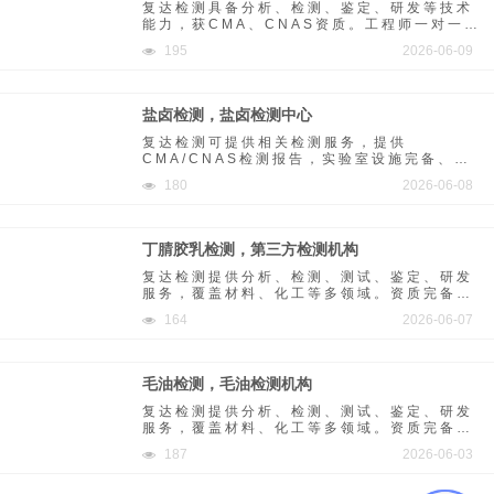
复达检测具备分析、检测、鉴定、研发等技术
能力，获CMA、CNAS资质。工程师一对一咨
询，可寄样或上门检测，服务便捷。
195
2026-06-09
盐卤检测，盐卤检测中心
复达检测可提供相关检测服务，提供
CMA/CNAS检测报告，实验室设施完备、强
大的项目专家检测团队。
180
2026-06-08
丁腈胶乳检测，第三方检测机构
复达检测提供分析、检测、测试、鉴定、研发
服务，覆盖材料、化工等多领域。资质完备，
有CMA等证书。实验室设施齐全，配多种先进
164
2026-06-07
仪器。
毛油检测，毛油检测机构
复达检测提供分析、检测、测试、鉴定、研发
服务，覆盖材料、化工等多领域。资质完备，
有CMA等证书。实验室设施齐全，配多种先进
187
2026-06-03
仪器。