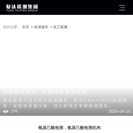
您的位置：
首页 >
检测服务 >
化工检测
印刷油墨检测，印刷油墨检测机构
复达检测可提供相关检测服务，提供CMA/CNAS检测报
告，实验室设施完备、强大的项目专家检测团队。
2026-04-15
276
氨基己酸检测，氨基己酸检测机构