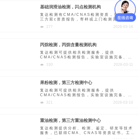
基础润滑油检测，闪点检测机构
复达检测有CMA/CNAS检测资质，可提供第
三方双c资质报告，寄样或上门检测灵活选择。
277
2026-03-16
丙烷检测，丙烷含量检测机构
复达检测可提供相关检测服务，提供
CMA/CNAS检测报告，实验室设施完备、强
大的项目专家检测团队。
330
2026-03-11
果粉检测，第三方检测中心
复达检测可提供相关检测服务，提供
CMA/CNAS检测报告，实验室设施完备、强
大的项目专家检测团队。
321
2026-03-10
重油检测，第三方重油检测中心
复达检测提供分析、检测、鉴定、研发等技术
服务，已获得CMA、CNAS等资质证书。工程
师一对一咨询，寄样或上门任您选择，为您提