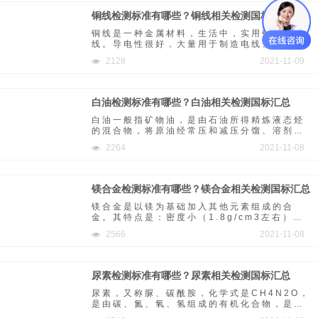
铜线检测标准有哪些？铜线相关检测国标汇总
铜线是一种金属材料，生活中，实用铜线做导
线。导电性很好，大量用于制造电线、电缆、
电刷等；导热性好，常用来制造须防磁性干扰
2128
2021-11-09
的磁学仪器、仪表，如罗盘、航空仪表等。
白油检测标准有哪些？白油相关检测国标汇总
白油一般指矿物油，是由石油所得精炼液态烃
的混合物，将原油经常压和减压分馏、溶剂抽
提和脱蜡，加氢精制而得。白油包括轻质、重
2264
2021-11-08
质燃料油，润滑油，冷却油等矿物性碳氢化合
物，白油可漂浮于水体表面，影响空气与水体
界面氧的交换。
镁合金检测标准有哪些？镁合金相关检测国标汇总
镁合金是以镁为基础加入其他元素组成的合
金。其特点是：密度小（1.8g/cm3左右），
强度高，弹性模量大，散热好，消震性好，承
2566
2021-11-08
受冲击载荷能力比铝合金大，耐有机物和碱的
腐蚀性能好。
尿素检测标准有哪些？尿素相关检测国标汇总
尿素，又称脲、碳酰胺，化学式是CH4N2O，
是由碳、氮、氧、氢组成的有机化合物，是一
种白色晶体。最简单的有机化合物之一，是哺