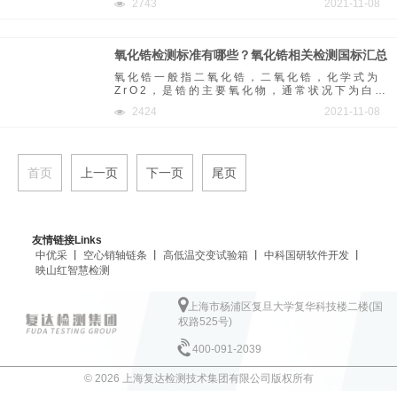
2743
2021-11-08
乳动物和某些鱼类体内蛋白质代谢分解的主要
含氮终产物。
氧化锆检测标准有哪些？氧化锆相关检测国标汇总
氧化锆一般指二氧化锆，二氧化锆，化学式为
ZrO2，是锆的主要氧化物，通常状况下为白色
无臭无味晶体，难溶于水、盐酸和稀硫酸。化
2424
2021-11-08
学性质不活泼。
首页
上一页
下一页
尾页
友情链接Links
中优采
丨
空心销轴链条
丨
高低温交变试验箱
丨
中科国研软件开发
丨
映山红智慧检测
上海市杨浦区复旦大学复华科技楼二楼(国
权路525号)
400-091-2039
© 2026 上海复达检测技术集团有限公司版权所有