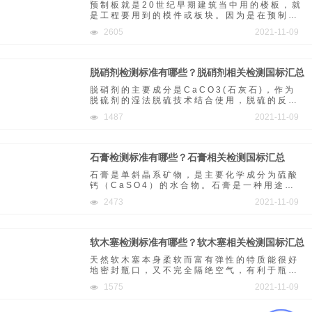
预制板就是20世纪早期建筑当中用的楼板，就
是工程要用到的模件或板块。因为是在预制场
生产加工成型的混凝土预制件，直接运到施工
2605
2021-11-09
现场进行安装，所以叫预制板。
脱硝剂检测标准有哪些？脱硝剂相关检测国标汇总
脱硝剂的主要成分是CaCO3(石灰石)，作为
脱硫剂的湿法脱硫技术结合使用，脱硫的反应
产物又可作为NO2的还原剂，湿法烟气脱硝剂
1487
2021-11-09
的脱硝率可达95%，且可同时脱硫。
石膏检测标准有哪些？石膏相关检测国标汇总
石膏是单斜晶系矿物，是主要化学成分为硫酸
钙（CaSO4）的水合物。石膏是一种用途广
泛的工业材料和建筑材料。
2473
2021-11-09
软木塞检测标准有哪些？软木塞相关检测国标汇总
天然软木塞本身柔软而富有弹性的特质能很好
地密封瓶口，又不完全隔绝空气，有利于瓶中
的葡萄酒慢慢发育和成熟，使得葡萄酒口感更
1575
2021-11-09
加醇香圆润。